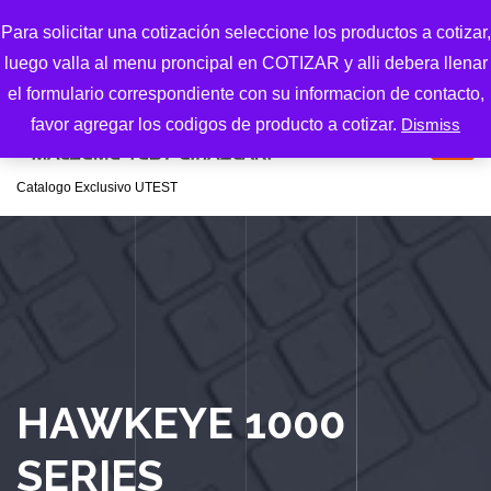
S
Para solicitar una cotización seleccione los productos a cotizar,
k
luego valla al menu proncipal en COTIZAR y alli debera llenar
i
p
el formulario correspondiente con su informacion de contacto,
t
favor agregar los codigos de producto a cotizar.
Dismiss
o
c
Catalogo Exclusivo UTEST
o
n
t
e
n
t
HAWKEYE 1000
SERIES