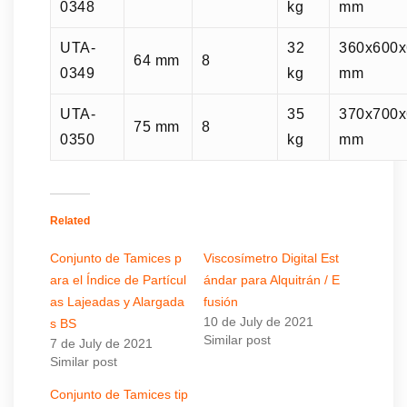
0348
kg
mm
UTA-
32
360x600x
64 mm
8
0349
kg
mm
UTA-
35
370x700x
75 mm
8
0350
kg
mm
Related
Conjunto de Tamices p
Viscosímetro Digital Est
ara el Índice de Partícul
ándar para Alquitrán / E
as Lajeadas y Alargada
fusión
10 de July de 2021
s BS
Similar post
7 de July de 2021
Similar post
Conjunto de Tamices tip