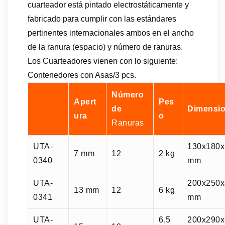
cuarteador está pintado electrostáticamente y
fabricado para cumplir con las estándares
pertinentes internacionales ambos en el ancho
de la ranura (espacio) y número de ranuras.
Los Cuarteadores vienen con lo siguiente:
Contenedores con Asas/3 pcs.
Número
Apert
Pes
de
Dimensi
ura
o
Ranuras
UTA-
130x180x
7 mm
12
2 kg
0340
mm
UTA-
200x250x
13 mm
12
6 kg
0341
mm
UTA-
6,5
200x290x