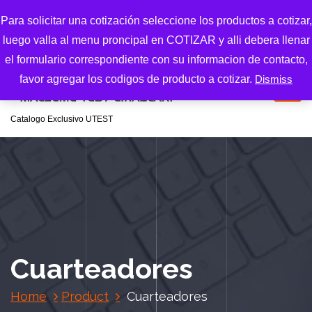
S
Para solicitar una cotización seleccione los productos a cotizar,
k
luego valla al menu proncipal en COTIZAR y alli debera llenar
i
p
el formulario correspondiente con su informacion de contacto,
t
favor agregar los codigos de producto a cotizar.
Dismiss
o
c
Catalogo Exclusivo UTEST
o
n
t
e
n
t
Cuarteadores
Home
Product
Cuarteadores