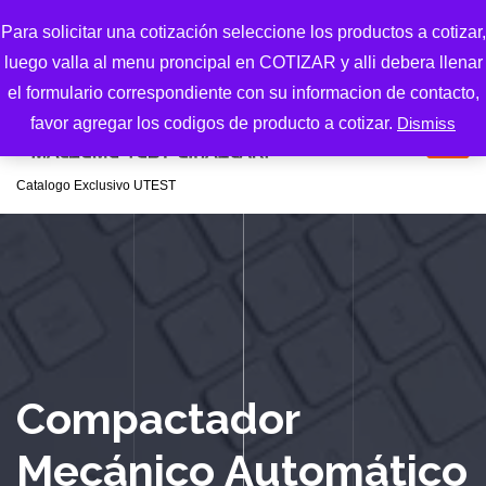
S
Para solicitar una cotización seleccione los productos a cotizar,
k
luego valla al menu proncipal en COTIZAR y alli debera llenar
i
p
el formulario correspondiente con su informacion de contacto,
t
favor agregar los codigos de producto a cotizar.
Dismiss
o
c
Catalogo Exclusivo UTEST
o
n
t
e
n
t
Compactador
Mecánico Automático