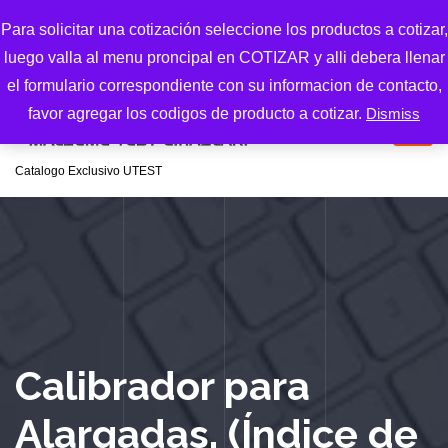
S
Para solicitar una cotización seleccione los productos a cotizar,
k
luego valla al menu proncipal en COTIZAR y alli debera llenar
i
p
el formulario correspondiente con su informacion de contacto,
t
favor agregar los codigos de producto a cotizar.
Dismiss
o
c
Catalogo Exclusivo UTEST
o
n
t
e
n
t
Calibrador para
Alargadas, (Índice de