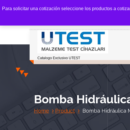
S
Para solicitar una cotización seleccione los productos a cotiz
k
i
p
t
o
c
o
Catalogo Exclusivo UTEST
n
t
e
n
t
Bomba Hidráulic
Home
Product
Bomba Hidráulica 