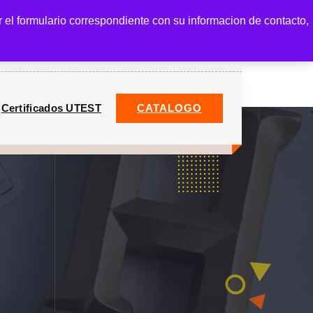
r el formulario correspondiente con su informacion de contacto,
) 67297880
Ventas
1
Ventas@ctecpanama.com
Certificados UTEST
CATALOGO