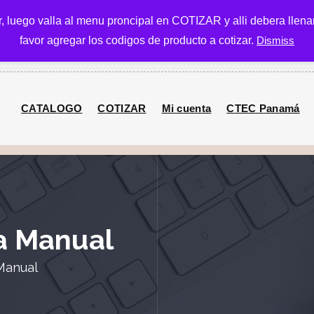
ar, luego valla al menu proncipal en COTIZAR y alli debera llena
Call Us: (507
favor agregar los codigos de producto a cotizar.
Dismiss
507 6294906
CATALOGO
COTIZAR
Mi cuenta
CTEC Panamá
a Manual
Manual