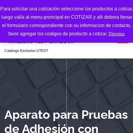
S
Para solicitar una cotización seleccione los productos a cotizar,
k
luego valla al menu proncipal en COTIZAR y alli debera llenar
i
p
el formulario correspondiente con su informacion de contacto,
t
favor agregar los codigos de producto a cotizar.
Dismiss
o
c
Catalogo Exclusivo UTEST
o
n
t
e
n
t
Aparato para Pruebas
de Adhesión con