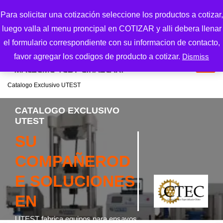
S
Para solicitar una cotización seleccione los productos a cotizar,
k
luego valla al menu proncipal en COTIZAR y alli debera llenar
i
p
el formulario correspondiente con su informacion de contacto,
t
favor agregar los codigos de producto a cotizar.
Dismiss
o
c
Catalogo Exclusivo UTEST
o
n
CATALOGO EXCLUSIVO
t
UTEST
e
SU
n
t
COMPAÑEROD
E SOLUCIONES
EN
UTEST fabrica equipos para ensayos