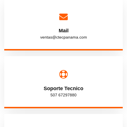
en materiales de construcción como
suelos, concreto, cemento,
agregados, asfalto y rocas.
Ver Produstos
Mail
ventas@ctecpanama.com
Soporte Tecnico
507 67297880