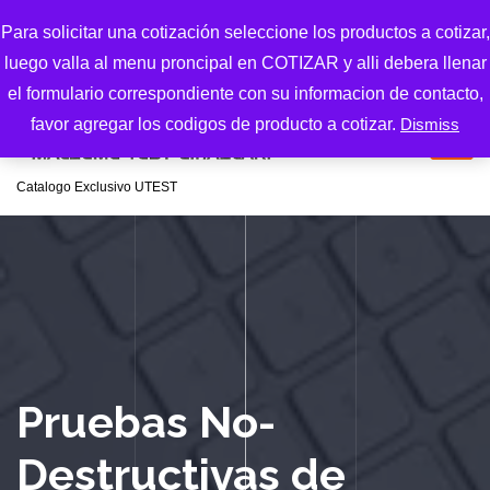
S
Para solicitar una cotización seleccione los productos a cotizar,
k
luego valla al menu proncipal en COTIZAR y alli debera llenar
i
p
el formulario correspondiente con su informacion de contacto,
t
favor agregar los codigos de producto a cotizar.
Dismiss
o
c
Catalogo Exclusivo UTEST
o
n
t
e
n
t
Pruebas No-
Destructivas de