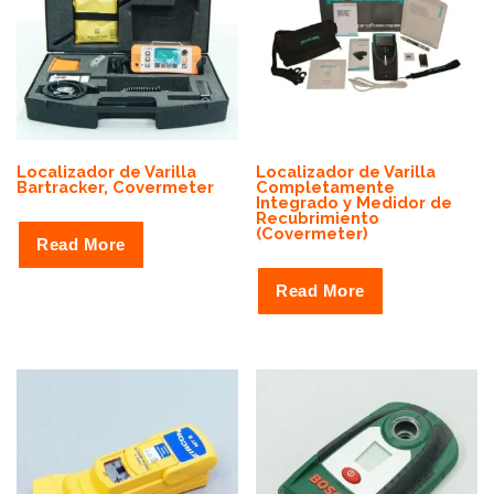
t
o
l
o
w
Localizador de Varilla
Localizador de Varilla
Bartracker, Covermeter
Completamente
Integrado y Medidor de
Recubrimiento
(Covermeter)
Read More
Read More