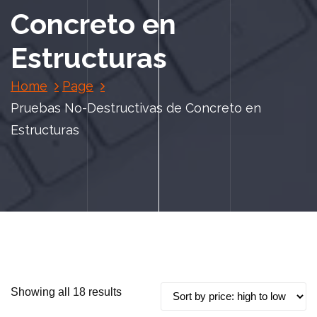
Concreto en
Estructuras
Home
Page
Pruebas No-Destructivas de Concreto en
Estructuras
S
Showing all 18 results
o