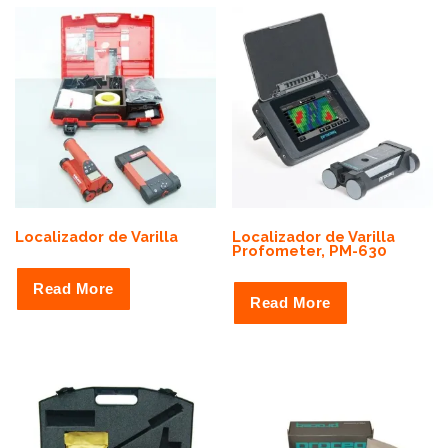
r
t
e
d
b
y
p
r
Localizador de Varilla
Localizador de Varilla
i
Profometer, PM-630
c
Read More
e
Read More
:
h
i
g
h