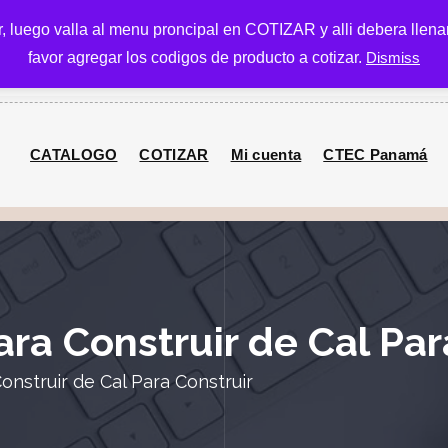
ar, luego valla al menu proncipal en COTIZAR y alli debera llena
Call Us: (507
favor agregar los codigos de producto a cotizar.
Dismiss
507 6294906
CATALOGO
COTIZAR
Mi cuenta
CTEC Panamá
ra Construir de Cal Par
onstruir de Cal Para Construir