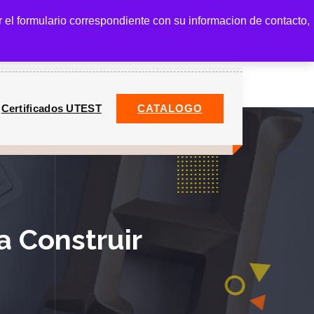
r el formulario correspondiente con su informacion de contacto,
) 67297880
Ventas
1
Ventas@ctecpanama.com
Certificados UTEST
CATALOGO
a Construir