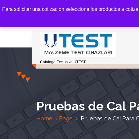
S
Para solicitar una cotización seleccione los productos a cotiz
k
i
p
t
o
c
o
Catalogo Exclusivo UTEST
n
t
e
n
t
Pruebas de Cal Pa
Home
Page
Pruebas de Cal Para C