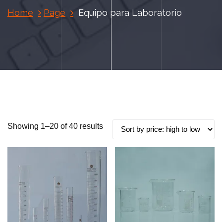
Home
Page
Equipo para Laboratorio
S
Showing 1–20 of 40 results
o
r
t
e
d
b