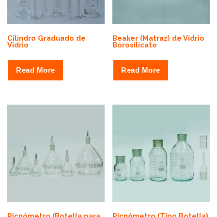
y
p
r
Cilindro Graduado de
Beaker (Matraz) de Vidrio
i
Vidrio
Borosilicato
c
e
Read More
Read More
:
h
i
g
h
t
o
l
o
w
Picnómetro (Botella para
Picnómetro (Tipo Botella)