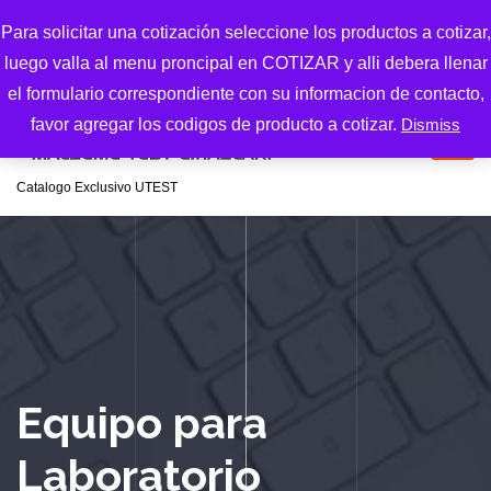
S
Para solicitar una cotización seleccione los productos a cotizar,
k
luego valla al menu proncipal en COTIZAR y alli debera llenar
i
p
el formulario correspondiente con su informacion de contacto,
t
favor agregar los codigos de producto a cotizar.
Dismiss
o
c
Catalogo Exclusivo UTEST
o
n
t
e
n
t
Equipo para
Laboratorio