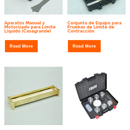
y
p
r
Aparatos Manual y
Conjunto de Equipo para
i
Motorizado para Límite
Pruebas de Límite de
Líquido (Casagrande)
Contracción
c
e
Read More
Read More
:
h
i
g
h
t
o
l
o
w