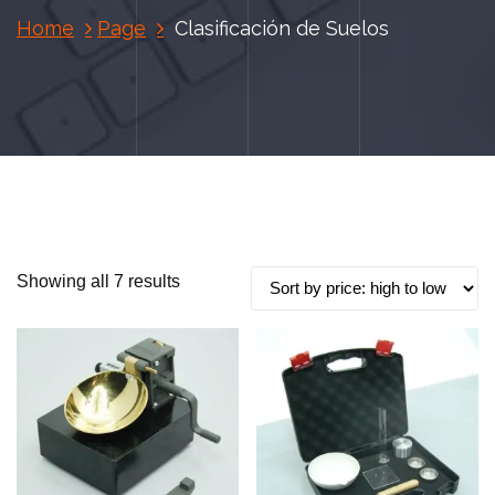
Home
Page
Clasificación de Suelos
S
Showing all 7 results
o
r
t
e
d
b