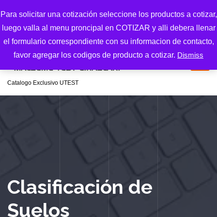
S
Para solicitar una cotización seleccione los productos a cotizar,
k
luego valla al menu proncipal en COTIZAR y alli debera llenar
i
p
el formulario correspondiente con su informacion de contacto,
t
favor agregar los codigos de producto a cotizar.
Dismiss
o
c
Catalogo Exclusivo UTEST
o
n
t
e
n
t
Clasificación de
Suelos